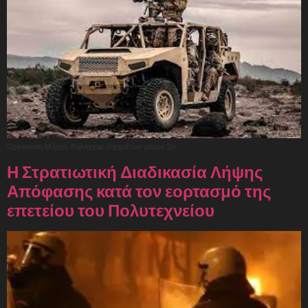
Οργάνωση Μάχης Φάλαγγας Οχημάτων μέρος 2ο
Η Στρατιωτική Διαδικασία Λήψης
Απόφασης κατά τον εορτασμό της
επετείου του Πολυτεχνείου