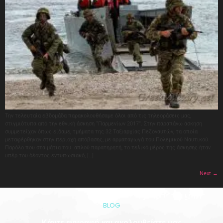
Την τελευταία εβδομάδα παρακολουθήσαμε όλοι από τις τηλεοράσεις μας,
στιγμιότυπα από την εθνική άσκηση “Παρμενίων 2017”. Στην παραπάνω άσκηση
συμμετείχαν όπως είδαμε, τμήματα της 32 Ταξιαρχίας Πεζοναυτών, τα οποία
μεταφέρθηκαν στην περιοχή απόβασης, με αρματαγωγά του Πολεμικού Ναυτικού.
Παρόλο που στα μάτια του απλού παρατηρητή, το τελικό μέρος της άσκησης ήταν
υπέρ του δέοντος εντυπωσιακό, […]
Next
→
BLOG
Κάντε εγγραφή και ακολουθείστε μας