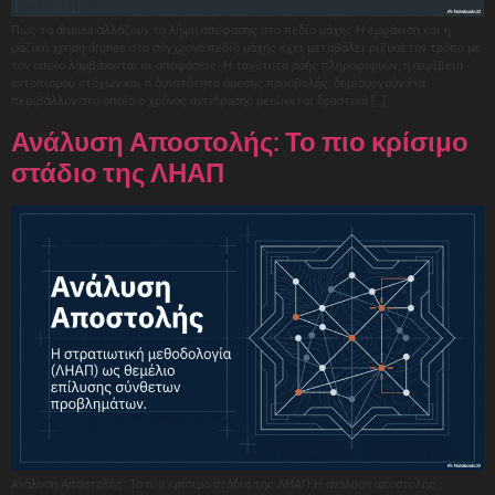
Πώς τα drones αλλάζουν τη λήψη απόφασης στο πεδίο μάχης Η εμφάνιση και η
μαζική χρήση drones στο σύγχρονο πεδίο μάχης έχει μεταβάλει ριζικά τον τρόπο με
τον οποίο λαμβάνονται οι αποφάσεις. Η ταχύτητα ροής πληροφοριών, η ακρίβεια
εντοπισμού στόχων και η δυνατότητα άμεσης προσβολής, δημιουργούν ένα
περιβάλλον στο οποίο ο χρόνος αντίδρασης μειώνεται δραστικά […]
Ανάλυση Αποστολής: Το πιο κρίσιμο
στάδιο της ΛΗΑΠ
Ανάλυση Αποστολής: Το πιο κρίσιμο στάδιο της ΛΗΑΠ Η ανάλυση αποστολής