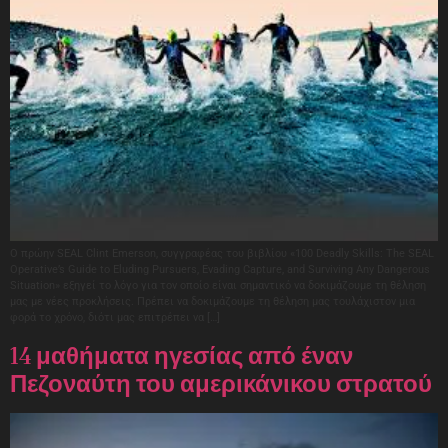
Ο πρώην SEAL Clint Emerson, συγγραφέας του βιβλίου «100 Deadly Skills: The SEAL
Operative’s Guide to Eluding Pursuers, Evading Capture, and Surviving Any Dangerous
Situation» εξηγεί το λόγο για τον οποίο είναι σημαντικό να δοκιμάζουμε τη θέληση
μας με νέες προκλήσεις. Πρέπει να δοκιμάζουμε τη θέληση μας τουλάχιστον μια
φορά το χρόνο, διότι μας επιτρέπει να […]
14 μαθήματα ηγεσίας από έναν
Πεζοναύτη του αμερικάνικου στρατού