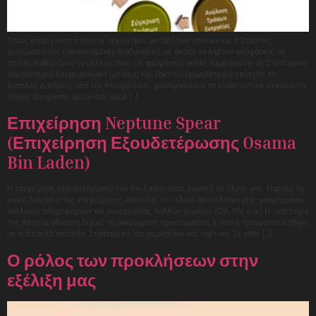
Όπως είναι γνωστό, όλοι οι οργανισμοί, μεταξύ των οποίων και ο Στρατός,
χρησιμοποιούν τυποποιημένες διαδικασίες, με σκοπό να λάβουν αποφάσεις, οι
οποίες καθορίζουν το μέλλον τους. Οι αποφάσεις αυτές λαμβάνονται σε Στρατηγικό
(υψηλότερο), Επιχειρησιακό (μεσαίο) και Τακτικό (χαμηλότερο) επίπεδο. Οι
Ένοπλες Δυνάμεις από την πλευρά τους, χρησιμοποιούν τη Στρατιωτική Διαδικασία
Λήψης Απόφασης, με σκοπό, αφού […]
Επιχείρηση Neptune Spear
(Επιχείρηση Εξουδετέρωσης Osama
Bin Laden)
Η επιχείρηση εξουδετέρωσης του Bin Laden είναι γνωστή σε όλους μας. Παρόλη τη
μικρή διάρκεια της επιχείρησης, αποτελεί το τελικό αποτέλεσμα μιας μακρόχρονης
συλλογής πληροφοριών και συνεργασίας πολλών φορέων (CIA, FBI, κ.α.) Η επιτυχία
της θα ήταν αδύνατη δίχως τη μακρόχρονη προετοιμασία, η οποία πραγματοποιήθηκε
σε πολλαπλά επίπεδα: Στρατηγικό, επιχειρησίακό και τακτικό. Σε κάθε […]
Ο ρόλος των προκλήσεων στην
εξέλιξη μας