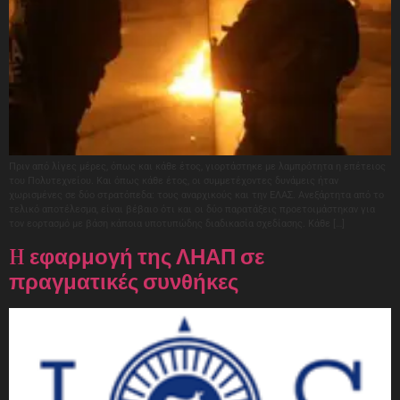
Πριν από λίγες μέρες, όπως και κάθε έτος, γιορτάστηκε με λαμπρότητα η επέτειος
του Πολυτεχνείου. Και όπως κάθε έτος, οι συμμετέχοντες δυνάμεις ήταν
χωρισμένες σε δύο στρατόπεδα: τους αναρχικούς και την ΕΛΑΣ. Ανεξάρτητα από το
τελικό αποτέλεσμα, είναι βέβαιο ότι και οι δύο παρατάξεις προετοιμάστηκαν για
τον εορτασμό με βάση κάποια υποτυπώδης διαδικασία σχεδίασης. Κάθε […]
H εφαρμογή της ΛΗΑΠ σε
πραγματικές συνθήκες