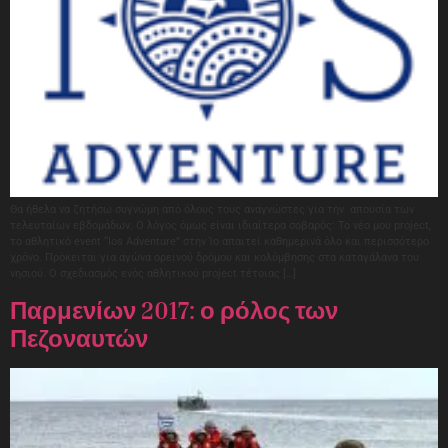
Θα ήθελα να ζητήσω συγνώμη από όλους τους αναγνώστες για την απουσία των
τελευταίων εβδομάδων. Ο λόγος όμως είναι ιδιαίτερα σοβαρός: Το νέο μου project,
το αθλητικό event “Ios Adventure” στην Ίο απαιτεί καθημερινά όλο και περισσότερο
χρόνο. Πρόκειται για αγώνα ορεινού δρόμου και κολύμβησης στα καταγάλανα του
νησιού. Ο σχεδιασμός ενός αθλητικού project τέτοιας […]
Παρμενίων 2017: ο ρόλος των
Πεζοναυτών