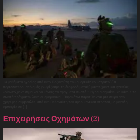
14 μαθήματα ηγεσίας από έναν Πεζοναύτη του αμερικάνικου στρατού Όι
περισσότεροι από εμάς γνωρίζουμε τη διαφορά μεταξύ μανατζμεντ και ηγεσίας:
«Μάνατζμεντ σημαίνει να κάνεις τα πράγματα σωστά – Ηγεσία σημαίνει να κάνεις τα
σωστά πράγματα» λένε οι αμερικανοί. Παρακάτω παρατίθενται μια σειρά από
χρήσιμες συμβουλές, από ένα Πεζοναύτη του αμερικανικού στρατού, με μεγάλη
εμπειρία σε […]
Επιχειρήσεις Οχημάτων (2)