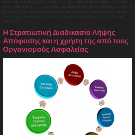
αποτελεί το θεμέλιο της Στρατιωτικής Διαδικασίας Λήψης Απόφασης. Σε αυτό το
στάδιο καθορίζεται η ποιότητα όλων των επόμενων ενεργειών. Λανθασμένη ανάλυση
οδηγεί σε λανθασμένο σχέδιο, ανεξαρτήτως της ποιότητας εκτέλεσης. Για τη βασική
κατανόηση της διαδικασίας, δείτε το άρθρο: Τι είναι η Στρατιωτική Διαδικασία
Λήψης […]
Η Στρατιωτική Διαδικασία Λήψης
Απόφασης και η χρήση της από τους
Οργανισμούς Ασφαλείας