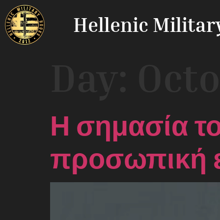
Hellenic Milita
Day:
Octo
Η σημασία το
προσωπική ε