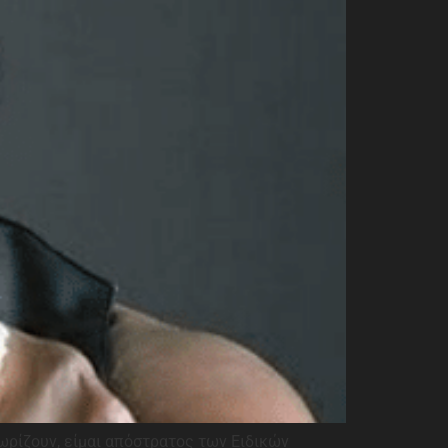
νωρίζουν, είμαι απόστρατος των Ειδικών