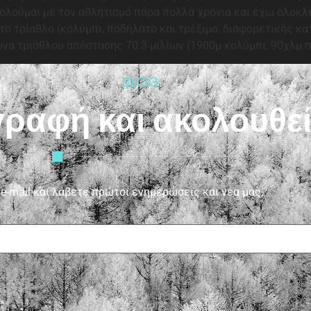
χολούμαι με τον αθλητισμό πάρα πολλά χρόνια και έχω ολοκ
 το τρίαθλο (κολύμπι, ποδήλατο και τρέξιμο, διαφορετικής 
 τριάθλου απόστασης 70.3 μιλίων (1900μ κολύμπι, 90χλμ π
BLOG
γραφή και ακολουθε
-mail και λάβετε πρώτοι ενημερώσεις και νέα μας.