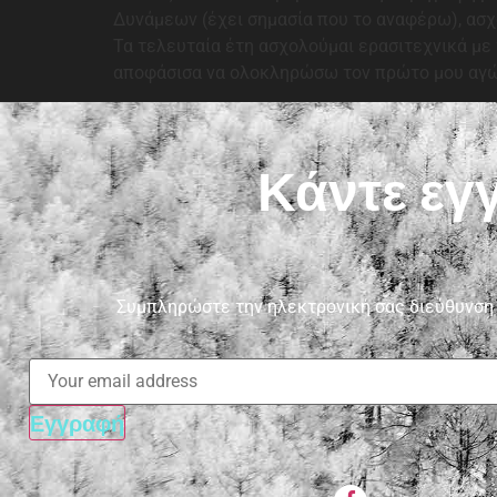
Δυνάμεων (έχει σημασία που το αναφέρω), ασ
Τα τελευταία έτη ασχολούμαι ερασιτεχνικά με
αποφάσισα να ολοκληρώσω τον πρώτο μου αγώνα
Κάντε εγ
Συμπληρώστε την ηλεκτρονική σας διεύθυνση e