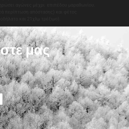
ληρώσει αγώνες μέχρι επιπέδου μαραθωνίου.
κατά περίπτωση απόστασης) και φέτος
οδήλατο και 21χλμ τρέξιμο).
ίστε μας