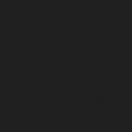
Το πρόβλημα με την εμπειρία είναι ότι την αποκτάς αφότου τη χρειαστείς.
Είμαι από τη φύση μου κυνικός, οπότε δεν θέλω να χαραμίζω το χρόνο σου με
τετριμμένα λόγια έμπνευσης που έχεις ακούσει προηγουμένως. Δεν
χρειάζεσαι και άλλον για να σου πει να δουλεύεις σκληρά και να είσαι
συνεργατικός. Τα παρακάτω είναι μερικά πράγματα που εύχομαι να γνώριζα
όταν ξεκίνησα την περιπέτεια μου στο Μεγάλο Πράσινο Κλάμπ του Πολέμου.
Μία ώρα την ημέρα είναι η διαφορά μεταξύ του μέτριου και του
άριστου.
Πολλοί άνθρωποι απλά ολοκληρώνουν τους καθημερινούς στόχους τους και
πηγαίνουν σπίτι τους. Το να είσαι ο καλύτερος δεν απαιτεί να μένεις μέχρι
αργά στη δουλειά. Απλά απαιτεί συνεχής προσπάθεια καθ’ όλη τη διάρκεια του
χρόνου – είναι ένας μαραθώνιος , όχι σπρίντ. Όπως έχει πει ο Ανχης. Chris “Αν
κατά μέσο όρο διαβάζετε μία ώρα τη μέρα, 6 μήνες από τώρα θα είστε τέλειοι.”
Γνώρισε τη τέχνη σου
. Ο στρατός είναι επάγγελμα όχι απλά μια δουλειά.
Δεν είναι τι γνωρίζεις, είναι ποιον γνωρίζεις.
Αυτό ισχύει παντού. Ο στρατός δεν αποτελεί εξαίρεση. Το να είσαι καλός σε
βάζει στο στάδιο. Το να μιλάς καλά σε πάει στη γραμμή του τέλους.
Καλλιέργησε σχέσεις. Ποτέ δεν ξέρεις ποιόν θα συναντήσεις , ή πότε ο
άνθρωπος που δεν παρατήρησες θα παίξει σημαντικό ρόλο στη ζωή σου. Να
θυμάσαι ονόματα και να κρατάς επαφές.
Επέμεινε στην απενημέρωση
Οι ίδιοι άνθρωποι που θα προσγειώσουν αεροπλάνα πάνω σε πλοία, θα
αντιμετωπίσουν πυροβολισμούς , ή θα ηγηθούν στρατούς, είναι τόσο
φοβισμένοι και αδέξιοι όπως όλοι, όταν παρέχουν ειλικρινή και έγκαιρη