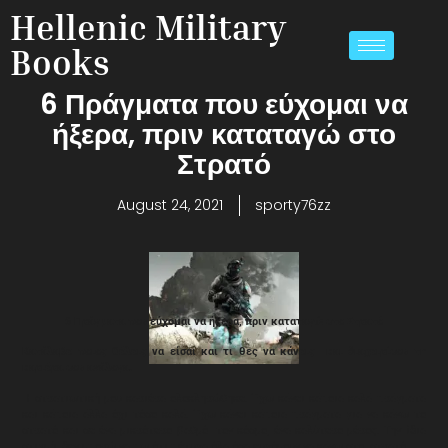
Hellenic Military
Books
6 Πράγματα που εύχομαι να
ήξερα, πριν καταταγώ στο
Στρατό
August 24, 2021
sporty76zz
6 Πράγματα που εύχομαι να ήξερα, πριν καταταγώ στο Στρατό
Κατάλαβε ποιος θέλεις να είσαι και τι θες να κάνεις και διαχειρίσου τη
καριέρα σου ανάλογα.
Η στρατιωτική μου καριέρα ολοκληρώθηκε. Έχω κάνει κάποια καλά πράγματα
και κάποια άλλα όχι τόσο καλά. Έχω κάνει κάποια πράγματα για να κάνω το
στρατό και σε ένα μικρότερο βαθμό τον κόσμο, ένα καλύτερο μέρος. Την ίδια
στιγμή δεν μπορώ να πω ότι πέτυχα όλα όσα ευχόμουν να κάνω στο στρατό.