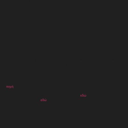
Όπως έχει πει και ο θρυλικός θεωρητικός John Boyd, “ Να είσαι κάποιος ή να
κάνεις κάτι. Στη ζωή συχνά υπάρχει μια πρόσκληση. Και τότε πρέπει να πάρεις
μια απόφαση: Να είσαι ή να κάνεις. ” Θες να είσαι διοικητής μονάδος ή
αρχιλοχίας του Λόχου; Ο στρατός χρειάζεται άτομα να συμπληρώνουν αυτές
τις θέσεις. Από την άλλη μεριά, μήπως θες να είσαι ο ειδικός στο αντικείμενο
σου; Αυτοί οι άνθρωποι είναι επίσης σημαντικοί. Διαφορετικές υπηρεσίες και
ορισμένες φορές διαφορετικοί κλάδοι εντός των υπηρεσιών, έχουν
διαφορετικές προοπτικές εξέλιξης και δεν μπορώ να τα καλύψω όλα, αλλά
μπορείς να πάρεις τις αποφάσεις σου. Αν αποδεχτείς ότι σου αναθέτουν, θα
χαθείς και δεν μπορείς να καταλήξεις κάπου. Μετά τα πρώτα χρόνια στο
στρατό, πρέπει να καταλάβεις ποιος θες να γίνεις και τι θες να κάνεις και
μετά να διαχειρίζεσαι τη καριέρα σου αναλόγως.
Η ζωή είναι σκληρή. Ο στρατός δεν είναι ούτε μοναδικά καλός ούτε μοναδικά
δυσλειτουργικός. Είναι μια ομάδα συνηθισμένων ανθρώπων όπου κάνουν
ασυνήθιστα πράγματα , άνθρωποι που έχουν δυνάμεις και αδυναμίες όπως όλοι.
Μάθε πως θα τις ελέγχεις τις δικές σου και θα είναι καλύτερα τόσο για σένα
όσο για το στρατό .
πηγή
Περισσότερες φωτογραφίες, μπορείτε να βρείτε
εδώ
, ενώ διάφορές μελέτες
μπορείτε να διαβάσετε
εδώ
.
Αν βρήκατε ενδιαφέρον το περιεχόμενο, μην διστάσετε να το μοιραστείτε με
τους φίλους σας, κάνοντας like & share.
Για να λαμβάνετε έγκαιρα ειδοποιήσεις από την ιστοσελίδα, μπορείτε να μας
ακολουθήσετε, εισάγοντας το e-mail σας, στο αντίστοιχο πεδίο.