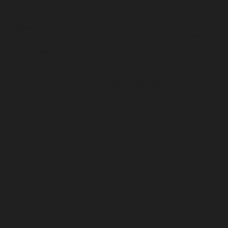
απενημέρωση. Παραδόξως αυτό γίνεται χειρότερο όσο ανεβαίνεις στην
ιεραρχία. Οπότε, ως υφιστάμενος , θα πρέπει να πιέσεις το αφεντικό σου, να
σου αποκαλύψει τα χαρτιά του. Κατά τη διάρκεια της αξιολόγησης , ρώτα το
αφεντικό σου κατ ευθείαν τι μπορείς να κάνεις για να βελτιωθείς. Κάνοντας
αυτό, δίνεις την ευκαιρία στον εαυτό να καταλάβεις τις προσδοκίες του
αφεντικού σου και σε βοηθά επίσης να προσαρμόσεις την αξιολόγηση σου πάνω
στις προσδοκίες του.
Είσαι η καλύτερη διαφήμιση για τον εαυτό σου
Μπορεί να πιστεύεις ότι είσαι τόσο καλός στη δουλεία σου, που μπορείς να
μετατρέπεις το νερό σε κρασί και φυσικά το αφεντικό σου αυτό το βλέπει–
γιατί απλά είσαι καταπληκτικός . Αλλά υπάρχουν πολλοί ακόμα καταπληκτικοί
άνθρωποι στο στρατό, και κάποιοι από αυτούς είναι τόσο καλοί πωλητές όπως
και στρατιώτες. Το αφεντικό σου είναι απασχολημένο, ή τουλάχιστον
παριστάνει ότι είναι. Δεν χρειάζεται να είσαι δουλοπρεπής , αλλά μην φοβάσαι
να έχεις τον δικό σου χαρακτήρα και να επιδεικνύεις τις επιτυχίες σου.
Όρισε την τύχη σου.
Ο στρατός είναι ένα μεγάλο ίδρυμα. Δεν είναι κακόβουλο, αλλά θα κοιτάξει τον
εαυτό του πρώτα και όχι εσένα. Μία φορά, είχα οριστεί ως επικεφαλής και
έδινα εγώ τις εντολές. Ως νεαρός επικεφαλής, πέρασα το μεγαλύτερο μέρος
της χρονιάς στεκάμενος στο καθήκον περισσότερο από ότι πίστευα εφικτό. Ο
προϊστάμενος μου, δεν χρειάζονταν κάποιον να πετάξει ένα αεροπλάνο.
Χρειάζονταν κάποιον να «πετάξει» ένα γραφείο. Όπως και στο X-FILES μην
εμπιστεύεσαι κανέναν. Κάνε την έρευνα σου και κάνε ότι καλύτερο για σένα, και
όχι για εκείνους.
Κατάλαβε τις προτεραιότητες σου.