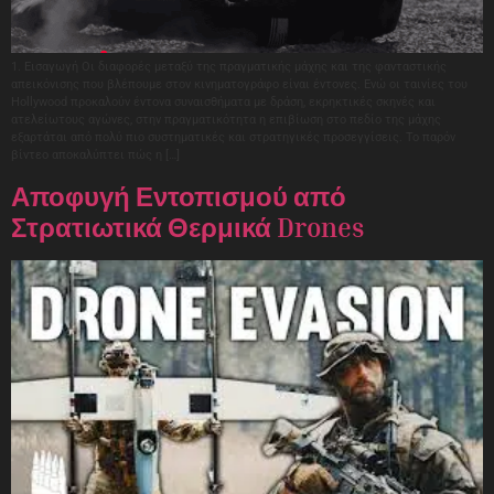
1. Εισαγωγή Οι διαφορές μεταξύ της πραγματικής μάχης και της φανταστικής
απεικόνισης που βλέπουμε στον κινηματογράφο είναι έντονες. Ενώ οι ταινίες του
Hollywood προκαλούν έντονα συναισθήματα με δράση, εκρηκτικές σκηνές και
ατελείωτους αγώνες, στην πραγματικότητα η επιβίωση στο πεδίο της μάχης
εξαρτάται από πολύ πιο συστηματικές και στρατηγικές προσεγγίσεις. Το παρόν
βίντεο αποκαλύπτει πώς η […]
Αποφυγή Εντοπισμού από
Στρατιωτικά Θερμικά Drones