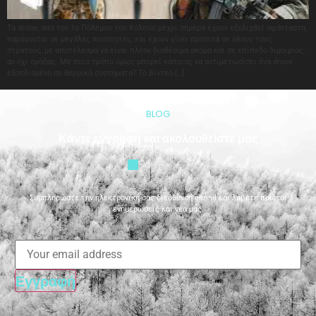
Τα drone, από τον 1ο Πόλεμου του Κόλπου μέχρι σήμερα έχουν εξελιχθεί αφάνταστα,
παράγονται σε μεγάλες ποσότητες, και έχουν γίνει προσιτά σε όλους τους
στρατούς, με αποτέλεσμα να είναι πλέον διαθέσιμα ακόμα και σε επίπεδο διμοιρίας,
αν όχι ομάδας. Με ποιο τρόπο όμως μπορεί κάποιος να αντιμετωσίσει ένα drone
εξοπλισμένο σε θερμικά συστήματα? Το βίντεο […]
BLOG
Κάντε εγγραφή και ακολουθείστε μας
Συμπληρώστε την ηλεκτρονική σας διεύθυνση e-mail και λάβετε πρώτοι
ενημερώσεις και νέα μας.