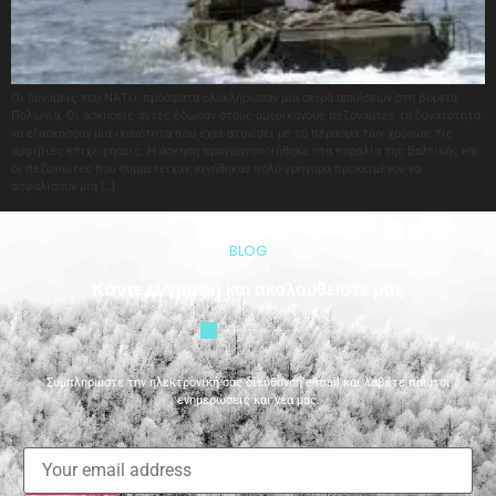
Οι δυνάμεις του ΝΑΤΟ, πρόσφατα ολοκλήρωσαν μια σειρά ασκήσεων στη βόρεια
Πολωνία. Οι ασκήσεις αυτές έδωσαν στους αμερικανούς πεζοναύτες τη δυνατότητα
να εξασκήσουν μια ικανότητα που έχει ατονίσει με το πέρασμα των χρόνων: τις
αμφίβιες επιχειρήσεις. Η άσκηση πραγματοποιήθηκε στα παραλία της Βαλτικής και
οι πεζοναύτες που συμμετείχαν, κινήθηκαν πολύ γρήγορα προκειμένου να
ασφαλίσουν μια […]
BLOG
Κάντε εγγραφή και ακολουθείστε μας
Συμπληρώστε την ηλεκτρονική σας διεύθυνση e-mail και λάβετε πρώτοι
ενημερώσεις και νέα μας.