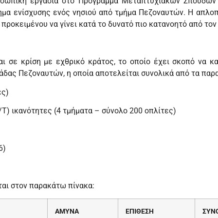
σωπική εργασία στο Πρόγραμμα Μεταπτυχιακών Σπουδών τ
ημα ενίσχυσης ενός νησιού από τμήμα Πεζοναυτών. Η απλο
 προκειμένου να γίνει κατά το δυνατό πιο κατανοητό από το
ι σε κρίση με εχθρικό κράτος, το οποίο έχει σκοπό να κατ
άδας Πεζοναυτών, η οποία αποτελείται συνολικά από τα παρ
ες)
) ικανότητες (4 τμήματα – σύνολο 200 οπλίτες)
6)
ται στον παρακάτω πίνακα:
ΑΜΥΝΑ
ΕΠΙΘΕΣΗ
ΣΥΝ