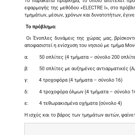
Το παρακάτω πρόβλημα, το οποίο αποτελεί προ
εφαρμογής της μεθόδου «ELECTRE I», στο πρόβλ
τμημάτων, μέσων, χρόνων και δυνατοτήτων, έγινε
Το πρόβλημα:
Οι Ένοπλες δυνάμεις της χώρας μας, βρίσκοντα
αποφασιστεί η ενίσχυση του νησιού με τμήμα Μον
α: 50 οπλίτες (4 τμήματα – σύνολο 200 οπλίτ
β: 50 οπλίτες με αυξημένες αντιαρματικές (Α/Τ
γ: 4 τροχοφόρα (4 τμήματα – σύνολο 16)
δ: 4 τροχοφόρα όλμων (4 τμήματα – σύνολο 1
ε: 4 τεθωρακισμένα οχήματα (σύνολο 4)
Η ισχύς και το βάρος των τμημάτων αυτών, φαίνε