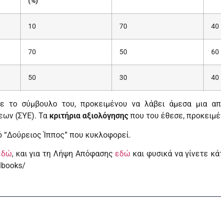
(%)
10
70
40
70
50
60
50
30
40
ε το σύμβουλο του, προκειμένου να λάβει άμεσα μια απ
ων (ΣΥΕ). Τα
κριτήρια αξιολόγησης
που του έθεσε, προκειμέ
ό “Δούρειος Ίππος” που κυκλοφορεί.
εδώ
, και για τη Λήψη Απόφασης
εδώ
και φυσικά να γίνετε κ
lbooks/