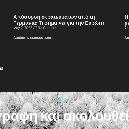
Απόσυρση στρατευμάτων από τη
Η
Γερμανία: Τι σημαίνει για την Ευρώπη
μ
May 2, 2026
No Comments
Ap
Διαβάστε περισσότερα »
Δι
να
BLOG
γραφή και ακολουθε