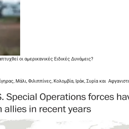
απτυχθεί οι αμερικανικές Ειδικές Δυνάμεις?
γηρας, Μάλι, Φιλιππίνες, Κολομβία, Ιράκ, Συρία και Αφγανιστ