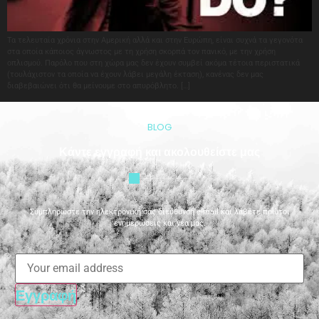
Τα τελευταία χρόνια στην Αμερική αλλά και στην Ευρώπη, είναι συχνά τα γεγονότα
στα οποία κάποιος άγνωστος με τη χρήση σκορπά τον πανικό, με την χρήση
οπλισμού. Παρόλο που στη χώρα μας δεν έχουν συμβεί ακόμα τέτοια περιστατικά
(τουλάχιστον τα οποία να έχουν λάβει μεγάλη έκταση), κανένας δεν μας
διαβεβαιώνει ότι θα μείνουμε στο απυρόβλητο. […]
BLOG
Κάντε εγγραφή και ακολουθείστε μας
Συμπληρώστε την ηλεκτρονική σας διεύθυνση e-mail και λάβετε πρώτοι
ενημερώσεις και νέα μας.