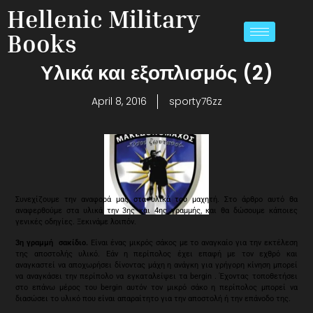
Hellenic Military
Books
Υλικά και εξοπλισμός (2)
April 8, 2016
sporty76zz
Συνεχίζουμε την αναφορά μας στα υλικά του μαχητή. Στο άρθρο αυτό θα
αναφερθούμε στα υλικά την 3ης και 4ης γραμμής, και θα δώσουμε κάποιες
γενικές οδηγίες. Ξεκινάμε λοιπόν.
3η γραμμή σακίδιο.
Είναι ένας μικρός σάκος με το αναγκαίο για την εκτέλεση
της αποστολής υλικό. Εάν η περίπολος έχει επαφή με τον εχθρό και
αναγκαστεί να αποχωρήσει δίνοντας μάχη η ανάγκη για γρήγορη κίνηση μπορεί
να αναγκάσει την περίπολο να εγκαταλείψει τα bergin . Έχοντας τοποθετήσει
στο επάνω μέρος του bergin αυτόν τον μικρό σάκο η περίπολος μπορεί να
διασώσει το υλικό που είναι απαραίτητο για την αποστολή ή την επάνοδο της.