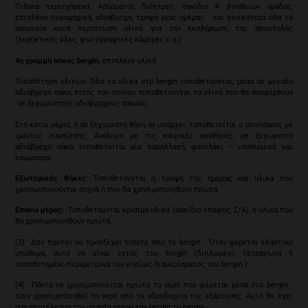
Πιθανά περιεχόμενα: Ασύρματοι, διόπτρες, σακίδιο Α’ βοηθειών ομάδας,
επιπλέον πυρομαχικά, αδιάβροχα, τροφή μιας ημέρας και γενικότερα όλα τα
αναγκαία κατά περίπτωση υλικά για την εκπλήρωση της αποστολής
(εκρηκτικές ύλες, φωτογραφικές κάμερες κ.α.)
4η γραμμή σάκος bergin:
επιπλέον υλικά
Τοποθέτηση υλικών: Όλα τα υλικά στο bergin τοποθετούνται, μέσα σε μεγάλο
αδιάβροχο σάκο, εντός του οποίου τοποθετούνται τα υλικά που θα αναφερθούν
σε ξεχωριστούς αδιάβροχους σάκους.
Στο κάτω μέρος ή σε ξεχωριστή θήκη αν υπάρχει, τοποθετείται ο υπνόσακος με
ιμάντες συμπίεσης. Ανάλογα με τις καιρικές συνθήκες, σε ξεχωριστό
αδιάβροχο σάκο τοποθετείται μια παραλλαγή, φανελάκι – ισοθερμικά και
εσώρουρα.
Εξωτερικές θήκες:
Τοποθετούνται η τροφή της ημέρας και υλικά που
χρησιμοποιούνται συχνά ή που θα χρησιμοποιηθούν πρώτα.
Επάνω μέρος:
Τοποθετούνται κρίσιμα υλικά (σακίδιο επαφής, Σ/Α), η υλικά που
θα χρησιμοποιηθούν πρώτα.
(3) Δεν πρέπει να προεξέχει τίποτε από το bergin . Όταν φέρεται ελαστικό
υπόθεμα, αυτό να είναι εντός του bergin (διπλωμένο τετράγωνα ή
τοποθετημένο περιμετρικά του κυρίως διαμερίσματος του bergin )
(4) Πάντα να χρησιμοποιείται πρώτα το νερό που φέρεται μέσα στο bergin ,
πριν χρησιμοποιηθεί το νερό από τα υδροδοχεία της εξάρτυσης. Αυτό θα έχει
σαν αποτέλεσμα την ύπαρξη νερού εάν bergin το bergin .