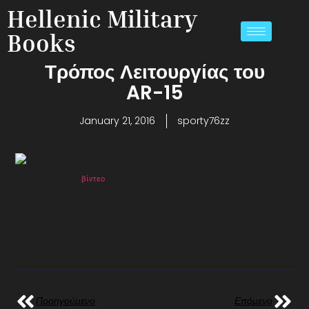
Hellenic Military
Books
Τρόπος Λειτουργίας του
AR-15
January 21, 2016
sporty76zz
Ένα καταπληκτικό
βίντεο
, στο οποίο περιγράφεται το τρόπος λειτουργίας του
ΑR-15.
Θα πρέπει να τονιστεί, ότι το ΑR-15, κυκλοφορεί σε πολλά διαμετρήματα,
7.62χ39
mm
το
CMMG
Mk
47
Mutant, 22-250 το Οlympic Arms Umar και φυσικά
5,56χ45mm και απαιτούνται διάφοροι τύποι βαλλιστικής προστασίας για την
αντιμετώπιση του.
Προηγούμενο
Επόμενο