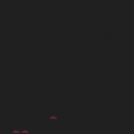
επίσης και το σύστημα υποστήριξης που διαθέτει. Η δουλειά του Διευθυντή
Ανθρωπίνου Δυναμικού είναι να εξετάζει τις αντιστάσεις απ’ όλες τις πλευρές
μέσα στην επιχείρηση, και να σχεδιάζει με τη βοήθεια του τμήματος
Ανθρωπίνου Δυναμικού ένα σύστημα υποστήριξης για τον εργαζόμενο, ώστε ο
φόβος και οι αντιστάσεις να περιορίζονται στο ελάχιστο διαχειρίσιμο επίπεδο.
Ο ίδιος ο σχεδιασμός και η υλοποίηση μιας αλλαγής, αποτελεί μια πρόκληση
για τα άτομα και τους οργανισμούς και απαιτεί τη λήψη μιας σειράς
αποφάσεων, οι οποίες προκειμένου να ληφθούν, απαιτούν να ληφθούν υπ’όψιν
πολλαπλοί παράγοντες, συχνά με αντικρουόμενα αποτελέσματα.
Η εφαρμογή μιας καλά δομημένης μεθοδολογίας, όπως για παράδειγμα αυτή
που χρησιμοποιείται στο Στρατό, μπορεί να προφυλάξει τα άτομα και τους
οργανισμούς από δυσάρεστες εκπλήξεις και να συμβάλει στην ομαλή μετάβαση
στη νέα επιθυμητή τελική κατάσταση.
Η Λήψη Απόφασης, αποτελεί μια μεθοδολογία, μια σειρά από αρχές σχεδίασης,
η οποία υποστηρίζεται από επιστημονικές μεθόδους και εργαλεία και μπορεί
να συμβάλει στη λήψη ορθότερων αποφάσεων. Η εφαρμογή της κατά τη
Διαδικασία Αλλαγής, μπορεί να αποτελέσει πολλαπλασιαστή ισχύος,
εξοικονομώντας πολύτιμους πόρους και εξασφαλίζοντας την απαραίτητη
αλληλουχία των ενεργειών που πρέπει να πραγματοποιηθούν, προκειμένου να
ολοκληρωθεί η αλλαγή που έχει αποφασιστεί.
Περισσότερες πληροφορίες για το βιβλίο «Λήψη Απόφασης, μια Τέχνη στο
Σύγχρονο Πεδίο της Μάχης»
εδώ
.
Μπορείτε να κατεβάσετε μια παρουσίαση του περιεχομένου του βιβλίου
από
εδώ
ή
εδώ