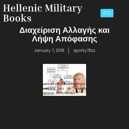
Hellenic Military
Books
Διαχείριση Αλλαγής και
Λήψη Απόφασης
January 7, 2016
sporty76zz
Τίποτα δεν είναι πιο τρομακτικό για τους ανθρώπους όσο η αλλαγή. Τίποτα δεν
έχει μεγαλύτερη δυνατότητα στο να προκαλεί αποτυχίες, μείωση
παραγωγικότητας και ποιότητας, όσο η αλλαγή.
Ο βαθμός της αντίστασης των ανθρώπων για αλλαγή, καθορίζεται από το πόσο
καλή ή κακή βλέπουν την αλλαγή και πόσο ισχυρό νομίζουν πως θα είναι το
αντίκτυπο της σε αυτούς.
Η τελική αποδοχή της αλλαγής εξαρτάται από το μέγεθος της αντίστασης και
την ποιότητα των δεξιοτήτων αντιμετώπισης αλλαγής που διαθέτει, όπως