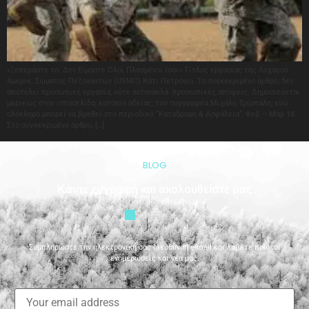
«Ξεπεράστε το. Δεν Είμαστε Όλοι Πλασμένοι Ίσοι» Τίτλος εργασίας της Λοχαγού
Αμερικ. Σώματος Πεζοναυτών (USMC) Κάτι Πετρόνιο. Το συγκεκριμένο άρθρο, δεν
αποτελεί προσωπική εργασία, ούτε αντανακλά προσωπικές απόψεις. Δημοσιεύεται
μερικώς στην ιστοσελίδα, κατόπιν αδείας, του συγγραφέα Μιχάλη Τρίμπαλη, ενώ
ολόκληρο μπορεί να βρεθεί στο περιοδικό “Καταδρομή & Ασφάλεια“, Φεβ – Μαρ 18.
Στο συγκεκριμένο άρθρο, […]
BLOG
Κάντε εγγραφή και ακολουθείστε μας
Συμπληρώστε την ηλεκτρονική σας διεύθυνση e-mail και λάβετε πρώτοι
ενημερώσεις και νέα μας.