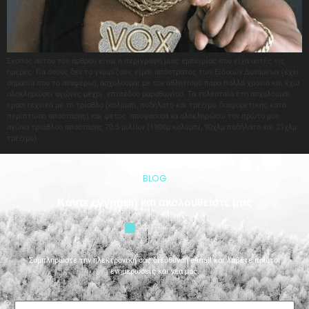
Σκοπός αυτού του άρθρου είναι η περιγραφή μιας εμπειρίας που είχα αυτές τις
ημέρες. Για όσους δεν το γνωρίζουν, είμαι απόστρατος των Ειδικών Δυνάμεων (έχει
σημασία που το αναφέρω), ασχολούμαι με τον αθλητισμό πάρα πολλά χρόνια και έχω
ολοκληρώσει αγώνες μέχρι επιπέδου μαραθωνίου. Τα τελευταία έτη ασχολούμαι
ερασιτεχνικά με το τρίαθλο (κολύμπι, ποδήλατο και τρέξιμο, διαφορετικής κατά
περίπτωση απόστασης) και φέτος αποφάσισα να ολοκληρώσω τον πρώτο μου
αγώνα τριάθλου απόστασης 70.3 μιλίων (1900μ κολύμπι, 90χλμ ποδήλατο και 21χλμ
τρέξιμο).
BLOG
Κάντε εγγραφή και ακολουθείστε μας
Συμπληρώστε την ηλεκτρονική σας διεύθυνση e-mail και λάβετε πρώτοι
ενημερώσεις και νέα μας.