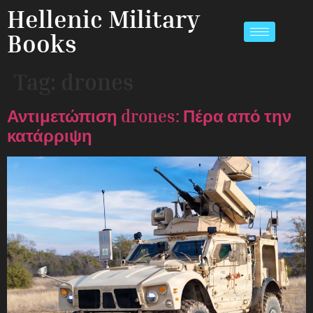
Hellenic Military
Books
Tag:
drones
Αντιμετώπιση drones: Πέρα από την
κατάρριψη