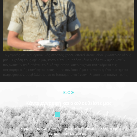
Το γεγονός ότι ο αμερικανικός στρατός χρησιμοποιεί drone, είναι γνωστό σε όλους
μας. Η χρήση τους όμως μαζικοποιείται και πλέον κάθε ομάδα των αμερικανών
πεζοναυτών θα διαθέτει το δικό της drone. Αυτό αυξάνει κατακόρυφα τις
επιχειρησιακές ικανότητες τους και σε συνδυασμό με τα ενοποιημένα συστήματα
πληροφοριών, συμβάλλει ώστε οι διοικήσεις να έχουν πληρέστερη εικόνα του […]
BLOG
Κάντε εγγραφή και ακολουθείστε μας
Συμπληρώστε την ηλεκτρονική σας διεύθυνση e-mail και λάβετε πρώτοι
ενημερώσεις και νέα μας.