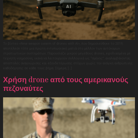
Το βίντεο «New weapon swarm of drones with AI», που δημοσιεύθηκε το 2019,
αποτέλεσε τότε μια πρώτη εντυπωσιακή ματιά στο μέλλον των αυτόνομων
στρατιωτικών συστημάτων. Παρουσίαζε μικρού μεγέθους drones, εφοδιασμένα με
τεχνητή νοημοσύνη, ικανά να λειτουργούν συλλογικά ως “σμήνος”, αναλαμβάνοντας
αποστολές αναγνώρισης και εξουδετέρωσης στόχων χωρίς την ανάγκη ανθρώπινης
καθοδήγησης σε κάθε τους βήμα. Σήμερα, […]
Χρήση drone από τους αμερικανούς
πεζοναύτες