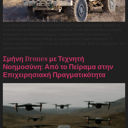
Τα μικρά μη επανδρωμένα αεροπορικά συστήματα έχουν δημιουργήσει ένα από τα
δυσκολότερα προβλήματα της σύγχρονης άμυνας. Είναι φθηνά, διατίθενται μαζικά,
προσαρμόζονται γρήγορα και μπορούν να χρησιμοποιηθούν για αναγνώριση,
στοχοποίηση, ηλεκτρονικό πόλεμο, μεταφορά φορτίου ή άμεση προσβολή. Το
κρίσιμο, όμως, δεν είναι μόνο τι μπορεί να κάνει ένα drone. Είναι ότι υποχρεώνει τον
αμυνόμενο να δαπανήσει […]
Σμήνη Drones με Τεχνητή
Νοημοσύνη: Από το Πείραμα στην
Επιχειρησιακή Πραγματικότητα