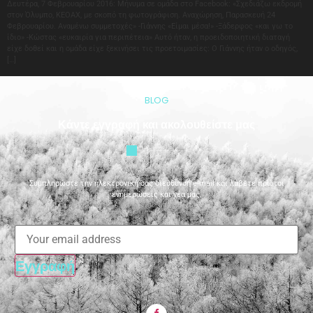
Δευτέρα, 7 Φεβρουαρίου 2016: Μήνυμα σε ομάδα στο Facebook: «Σχεδιάζω εκδρομή
στον Όλυμπο, ΚΕΟΑΧ, με σκοπό τη φωτογράφιση. Αναχώρηση, Παρασκευή 24
Φεβρουαρίου. Αναμένω συμμετοχές» -Γιάννης «Είμαι μέσα!» -Ξάδερφος «και γω το
ίδιο» -Κώστας «ευκαιρία για περιπέτεια» Αυτό ήταν, η προειδοποιητική διαταγή
είχε δοθεί και η ομάδα είχε ξεκινήσει τις προετοιμασίες: Ο Γιάννης ήταν ο οδηγός,
[…]
BLOG
Κάντε εγγραφή και ακολουθείστε μας
Συμπληρώστε την ηλεκτρονική σας διεύθυνση e-mail και λάβετε πρώτοι
ενημερώσεις και νέα μας.