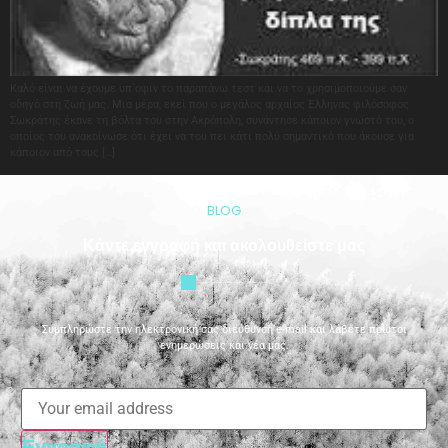
Καλό είναι να έχουμε υπ΄οψιν το παραπάνω τεστ και να το χρησιμοποιούμε σαν
οδηγό στη ζωή μας. Μια μέρα, εκεί που ο μεγάλος αρχαίος Έλληνας φιλόσοφος
Σωκράτης έκανε τη βόλτα του στην Ακρόπολη, συνάντησε κάποιον γνωστό του, ο
οποίος του ανακοίνωσε ότι έχει να του πει κάτι πολύ σημαντικό που άκουσε για
κάποιον από τους […]
BLOG
Κάντε εγγραφή και ακολουθείστε μας
Συμπληρώστε την ηλεκτρονική σας διεύθυνση e-mail και λάβετε πρώτοι
ενημερώσεις και νέα μας.