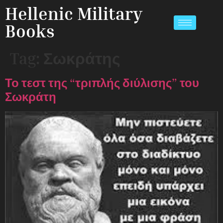
Hellenic Military
Books
Tag:
Σωκράτης
Το τεστ της “τριπλής διύλισης” του
Σωκράτη