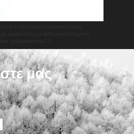
α είναι η ορθολογική διαδικασία λήψης
πώς λαμβάνεται μια ορθολογική απόφαση;
όνες ανθρώπων που […]
ίστε μας