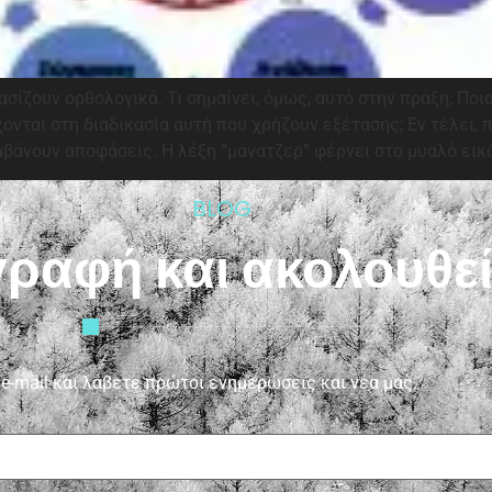
σίζουν ορθολογικά. Τι σημαίνει, όμως, αυτό στην πράξη; Ποι
νται στη διαδικασία αυτή που χρήζουν εξέτασης; Εν τέλει, 
βάνουν αποφάσεις. Η λέξη “μάνατζερ” φέρνει στο μυαλό εικ
BLOG
γραφή και ακολουθε
-mail και λάβετε πρώτοι ενημερώσεις και νέα μας.