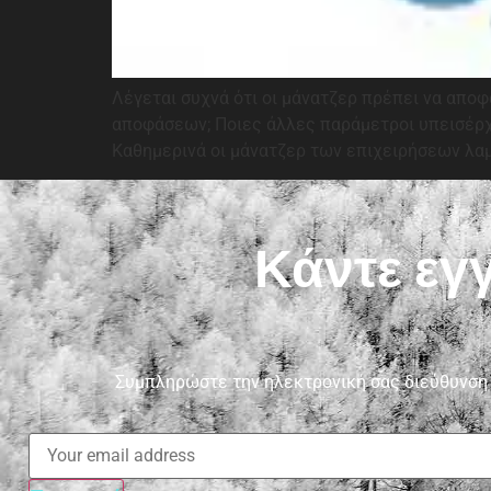
Λέγεται συχνά ότι οι μάνατζερ πρέπει να αποφα
αποφάσεων; Ποιες άλλες παράμετροι υπεισέρχο
Καθημερινά οι μάνατζερ των επιχειρήσεων λαμ
Κάντε εγ
Συμπληρώστε την ηλεκτρονική σας διεύθυνση e