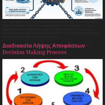
Από τη μεταβολή του συστήματος στην αδυναμία προσαρμογής Στα προηγούμενα
άρθρα εξετάστηκε η θεωρία των κοσμοσυστημάτων, η περίπτωση του Ιράν ως
κόμβου ισχύος και η ανάδυση νέων δρώντων, όπως η Κίνα και η Ινδία, σε ένα
μεταβαλλόμενο σύστημα. Το ερώτημα που προκύπτει πλέον δεν αφορά την άνοδο ή
την πτώση μιας δύναμης, αλλά την ικανότητα […]
Διαδικασία Λήψης Αποφάσεων –
Decision Making Process