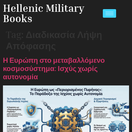
Hellenic Military
Books
Tag:
Διαδικασία Λήψη
Απόφασης
Η Ευρώπη στο μεταβαλλόμενο
κοσμοσύστημα: Ισχύς χωρίς
αυτονομία